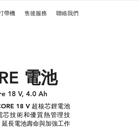
 打帶機
售後服務
聯絡我們
ORE 電池
 18 V, 4.0 Ah
ORE 18 V 超核芯鋰電池
0 電芯技術和優質熱管理技
延長電池壽命與加強工作
、