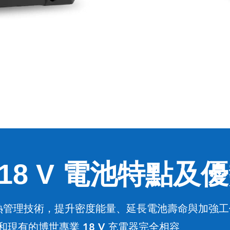
E 18 V 電池特點及
質熱管理技術
提升密度能量
延長電池壽命與加強工
，
、
現有的博世專業 18 V 充電器完全相容