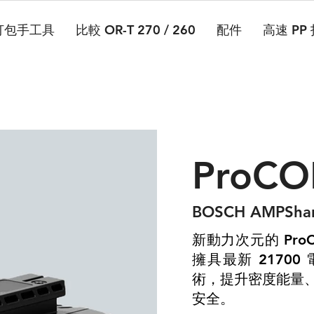
打包手工具
比較 OR-T 270 / 260
配件
高速 PP
ProC
BOSCH AMPShare
新動力次元的 ProC
擁具最新 2170
術
提升密度能量
，
安全
。