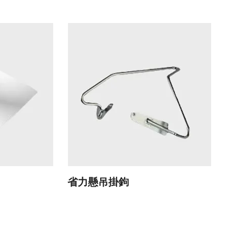
省力懸吊掛鉤