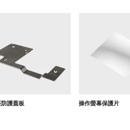
座防護蓋板
​操作螢幕保護片