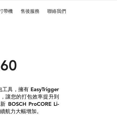
 打帶機
售後服務
聯絡我們
460
包工具
擁有
EasyTrigger
，
利
讓您的
打包效率提升到
，
最新
BOSCH ProCORE Li-
續航力大幅增加
。