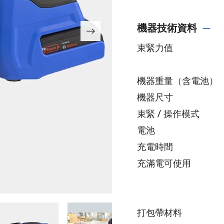
機器​技術資料
─
束緊力值
機器重量（含電池）
機器尺寸
束緊 / 操作模式
電池
充電時間
充滿電可使用
​打包帶材料