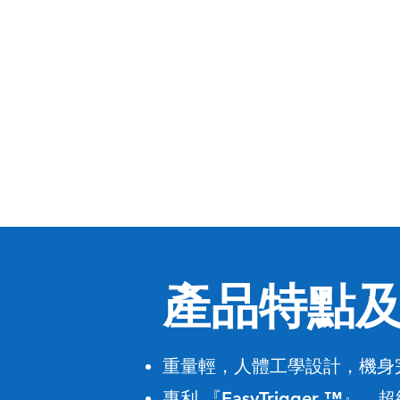
產品特點
重量輕
人體工學設計
機身
，
，
專利 『EasyTrigger ™』
超
，