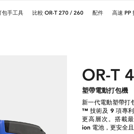
打包手工具
比較 OR-T 270 / 260
配件
高速 PP
OR-T 
​塑帶電動打包機
新一代電動
塑帶
打
™ 技術及 9 項專
更高層次
搭載
。
ion
電池
更安全且
，