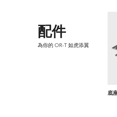
配件
​為你的 OR-T 如虎添翼
​底