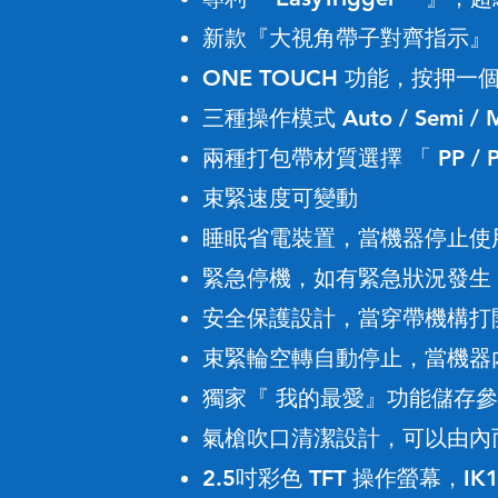
新款『大視角帶子對齊指示』
ONE TOUCH 功能
按押一
，
三種操作模式 Auto / Semi / M
兩種打包帶材質選擇
PP / 
「
束緊速度可變動
睡眠省電裝置
當機器停止使
，
緊急停機
如有緊急狀況發生
，
安全保護設計
當穿帶機構打
，
束緊輪空轉自動停止
當機器
，
獨家『 我的最愛』功能儲存
氣槍吹口清潔設計
可以由內
，
2.5吋
彩色 TFT 操作螢幕
IK
，