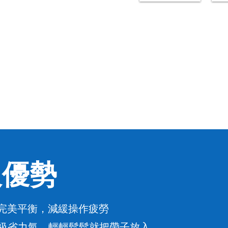
及優勢
完美平衡
減緩操作疲勞
，
級省力氣
輕輕鬆鬆就把帶子放入
，