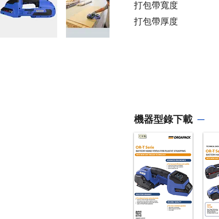
​打包帶寬度
​打包帶厚度
機器​型錄下載
─