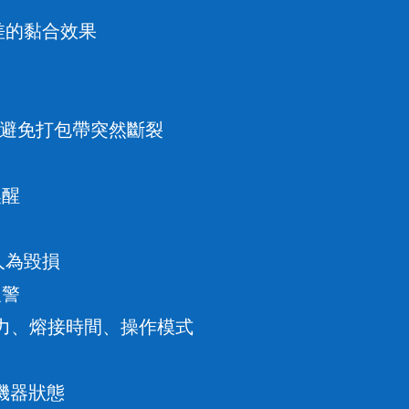
差的黏合效果
避免打包帶突然斷裂
喚醒
人為毀損
報警
力
熔接時間
操作模式
、
、
機器狀態