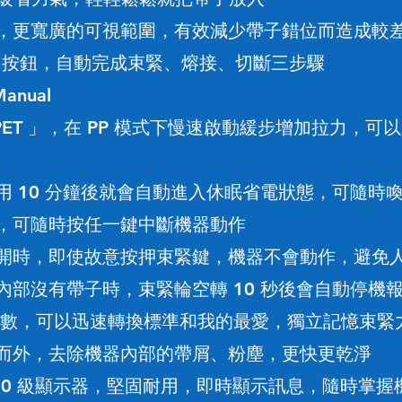
，更寬廣的可視範圍
有效減少帶子錯位而造成較
，
個按鈕
自動完成束緊
熔接
切斷三步驟
，
、
、
anual
PET 」
在 PP 模式下慢速啟
動緩步增加拉力
可以
，
，
用 10 分鐘後就會自動進入休眠省電狀態
可隨時
，
可隨時按任一鍵中斷機器動作
，
開時
即使故意按押束緊鍵
機器不會動作
避免
，
，
，
內部沒有帶子時
束緊輪空轉 10 秒後會自動停機
，
參數
可以迅速轉換標準和我的最愛
獨立記憶束緊
，
，
而外
去除機器內部的帶屑
粉塵
更快更乾淨
，
、
，
10 級顯示器
堅固耐用
即時顯示訊息
隨時掌握
，
，
，