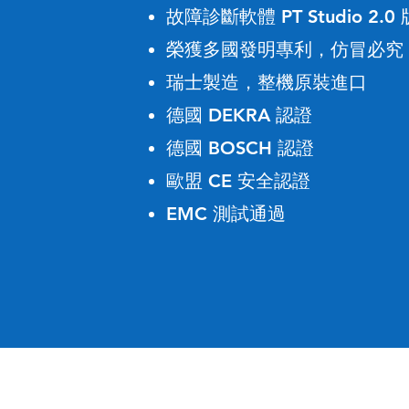
故障診斷軟體 PT Studio 2.0 
榮獲多國發明
專利
，仿冒必究
瑞士製造
整機原裝進口
，
德國 DEKRA 認證
德國 BOSCH 認證
歐盟 CE 安全認證
EMC 測試通過​