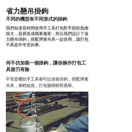
省力懸吊掛鉤
​不同的機型有不同形式的掛鉤
我們知道長時間使用手工具打包對手部的負擔
很大
容易造成職業傷害
所以我們設計了省
，
，
力懸吊掛鉤
搭配彈簧吊具一起使用
讓打包
，
，
不再是件辛苦的事
。
何不仿加裝一個掛鉤
讓你操作打包工
，
具游刃有餘
不管是哪款手工具都可以加裝掛鉤
搭配彈簧
，
吊具
身輕如燕
打包變得輕而易舉
，
，
。