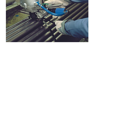
​為您減重
打包全不費工夫
，
​​​長時間使用打包工具的客戶經常反饋希望
工具能更加輕盈
雖然我們已經設計出符
。
合人體工學的外型
重量比重維持 50% -
，
50%
避免頭重腳輕
減少手部施力
降
，
，
，
低疲勞感
但長時間使用依然會覺得很費
，
勁
對於這個痛點
我們設計出省力懸吊
，
，
掛鉤
只要跟彈簧吊具一起使用
就能讓
，
，
打包機身輕如燕，雙手再也不費力了
。